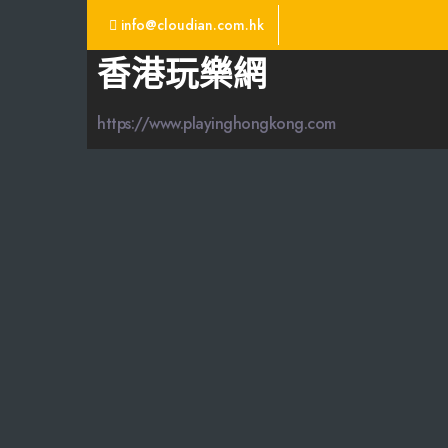
info@cloudian.com.hk
香港玩樂網
https://www.playinghongkong.com