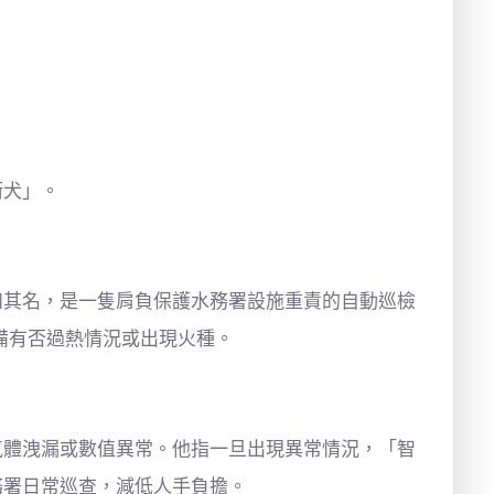
衞犬」。
如其名，是一隻肩負保護水務署設施重責的自動巡檢
備有否過熱情況或出現火種。
氣體洩漏或數值異常。他指一旦出現異常情況，「智
務署日常巡查，減低人手負擔。