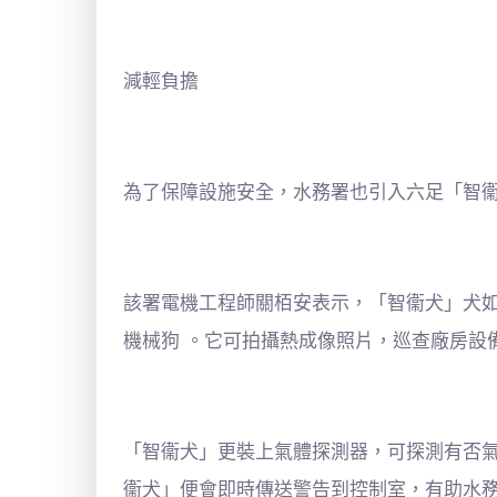
減輕負擔
為了保障設施安全，水務署也引入六足「智
該署電機工程師關栢安表示，「智衞犬」犬
機械狗 。它可拍攝熱成像照片，巡查廠房設
「智衞犬」更裝上氣體探測器，可探測有否
衞犬」便會即時傳送警告到控制室，有助水