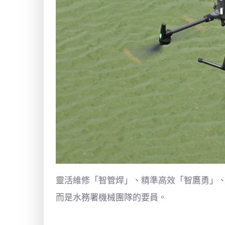
靈活維修「智管焊」、精準高效「智鷹勇」
而是水務署機械團隊的要員。