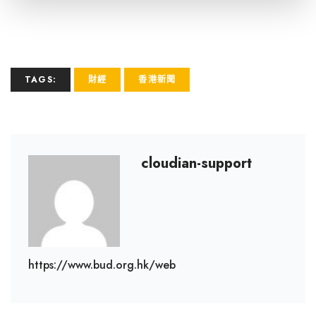
TAGS:
財經
香港新聞
cloudian-support
https://www.bud.org.hk/web