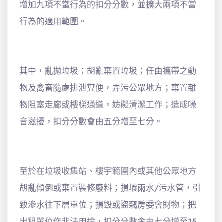
增加九項不當行為的扣分分數，並擴大兩項不當
行為的適用範圍。
其中，亂拋垃圾；胡亂棄置垃圾；任由攜帶之動
物及禽畜隨處排泄糞便，弄污公眾地方；棄置雜
物阻塞走廊或樓梯通道，妨礙清潔工作；造成噪
音滋擾，扣分分數會由五分增至七分。
至於在垃圾收集站、樓宇範圍內或其他公眾地方
胡亂傾倒或棄置裝修廢料；損壞雨水/污水管，引
致滲水往下層單位；損毀或盜竊房委會財物；把
出租單位作非法用途，扣分分數會由七分增至15